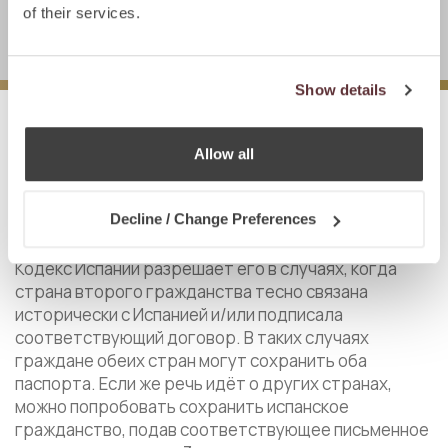
UTC +1:00
of their services.
Show details
ДВОЙНОЕ ГРАЖДАНСТВО В
ИСПАНИИ
Allow all
ограничено
Decline / Change Preferences
Что касается двойного гражданства, Гражданский
Кодекс Испании разрешает его в случаях, когда
страна второго гражданства тесно связана
исторически с Испанией и/или подписала
соответствующий договор. В таких случаях
граждане обеих стран могут сохранить оба
паспорта. Если же речь идёт о других странах,
можно попробовать сохранить испанское
гражданство, подав соответствующее письменное