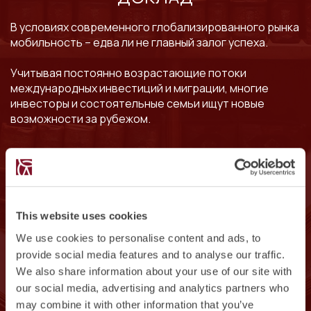
В условиях современного глобализированного рынка
мобильность – едва ли не главный залог успеха.
Учитывая постоянно возрастающие потоки
международных инвестиций и миграции, многие
инвесторы и состоятельные семьи ищут новые
возможности за рубежом.
В данном докладе представлен сравнительный анализ
регулирования двойного гражданства в разных странах
мира.
This website uses cookies
В нём содержится подробный обзор и разъяснение
законодательства, регулирующего гражданство (в
We use cookies to personalise content and ads, to
частности – двойное гражданство) в разных странах мира.
provide social media features and to analyse our traffic.
Этот проект был создан при поддержке многочисленных
We also share information about your use of our site with
юридических фирм с целью ознакомления читателей с
our social media, advertising and analytics partners who
темой двойного гражданства и помощи в решении
may combine it with other information that you’ve
практических задач.