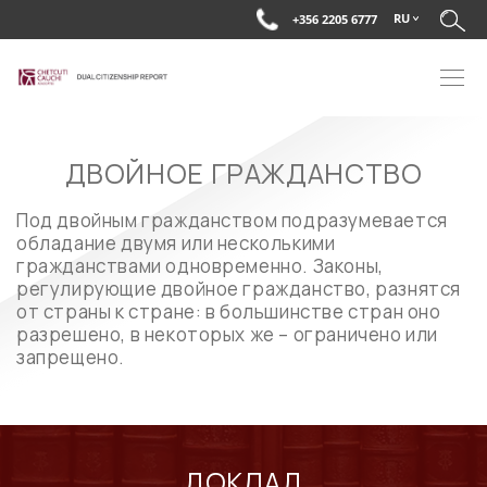
RU
+356 2205 6777
ДВОЙНОЕ ГРАЖДАНСТВО
Под двойным гражданством подразумевается
обладание двумя или несколькими
гражданствами одновременно. Законы,
ДОКЛАД О ДВОЙНОМ
регулирующие двойное гражданство, разнятся
ГРАЖДАНСТВЕ
от страны к стране: в большинстве стран оно
анализ законов, регулирующих двойное гражданство в разных
разрешено, в некоторых же – ограничено или
странах мира
запрещено.
СКАЧАТЬ ДОКЛАД
ДОКЛАД