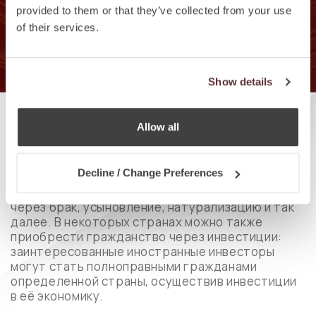
provided to them or that they’ve collected from your use
of their services.
ПОЛУЧИТЬ ДОКЛАД
Show details
ПРИОБРЕТЕНИЕ ВТОРОГО
Allow all
ГРАЖДАНСТВА
Decline / Change Preferences
Существуют разные способы приобретения
второго гражданства: по факту рождения,
через брак, усыновление, натурализацию и так
далее. В некоторых странах можно также
приобрести гражданство через инвестиции:
заинтересованные иностранные инвесторы
могут стать полноправными гражданами
определенной страны, осуществив инвестиции
в её экономику.